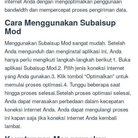
internet Anda dengan mengoptimalkan penggunaan
bandwidth dan mempercepat proses pengiriman data.
Cara Menggunakan Subaisup
Mod
Menggunakan Subaisup Mod sangat mudah. Setelah
Anda mengunduh dan menginstal aplikasi ini, Anda
hanya perlu mengikuti langkah-langkah berikut:1. Buka
aplikasi Subaisup Mod.2. Pilih jenis koneksi internet
yang Anda gunakan.3. Klik tombol “Optimalkan” untuk
memulai proses optimasi.4. Tunggu beberapa saat
hingga proses selesai.Setelah proses optimasi selesai,
Anda dapat merasakan perbedaan dalam kecepatan
koneksi internet Anda. Anda dapat mengulangi proses
ini kapan saja jika koneksi internet Anda kembali
lambat.