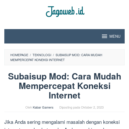
Loncat
ke
konten
MENU
HOMEPAGE
/
TEKNOLOGI
/
SUBAISUP MOD: CARA MUDAH
MEMPERCEPAT KONEKSI INTERNET
Subaisup Mod: Cara Mudah
Mempercepat Koneksi
Internet
Oleh
Kabar Gamers
Diposting pada
Oktober 2, 2023
Jika Anda sering mengalami masalah dengan koneksi