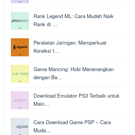
Rank Legend ML: Cara Mudah Naik
Rank di …
Peralatan Jaringan: Memperkuat
Koneksi I…
Game Mancing: Hobi Menenangkan
dengan Ba…
Download Emulator PS3 Terbaik untuk
Main…
Cara Download Game PSP – Cara
Muda…