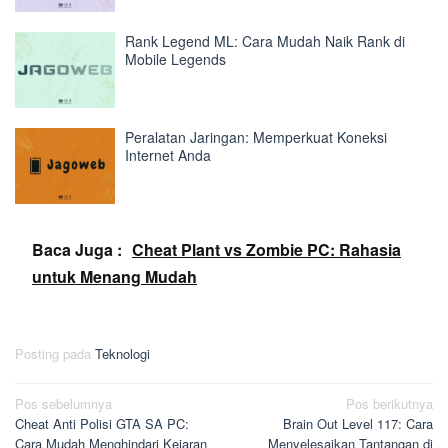
Rank Legend ML: Cara Mudah Naik Rank di
Mobile Legends
Peralatan Jaringan: Memperkuat Koneksi
Internet Anda
Baca Juga :
Cheat Plant vs Zombie PC: Rahasia
untuk Menang Mudah
Posting pada
Teknologi
Navigasi
Pos sebelumnya
Pos berikutnya
Cheat Anti Polisi GTA SA PC:
Brain Out Level 117: Cara
pos
Cara Mudah Menghindari Kejaran
Menyelesaikan Tantangan di