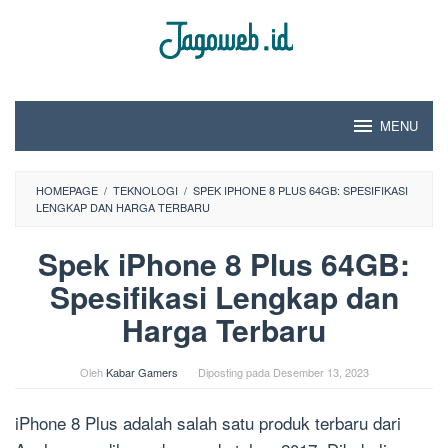
Loncat
ke
konten
MENU
HOMEPAGE
/
TEKNOLOGI
/
SPEK IPHONE 8 PLUS 64GB: SPESIFIKASI
LENGKAP DAN HARGA TERBARU
Spek iPhone 8 Plus 64GB:
Spesifikasi Lengkap dan
Harga Terbaru
Oleh
Kabar Gamers
Diposting pada
Desember 13, 2023
iPhone 8 Plus adalah salah satu produk terbaru dari