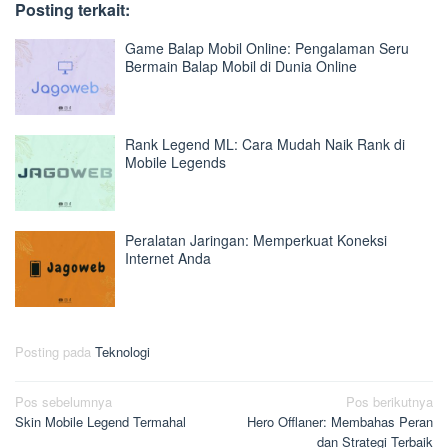
Posting terkait:
Game Balap Mobil Online: Pengalaman Seru
Bermain Balap Mobil di Dunia Online
Rank Legend ML: Cara Mudah Naik Rank di
Mobile Legends
Peralatan Jaringan: Memperkuat Koneksi
Internet Anda
Posting pada
Teknologi
Navigasi
Pos sebelumnya
Pos berikutnya
Skin Mobile Legend Termahal
Hero Offlaner: Membahas Peran
pos
dan Strategi Terbaik