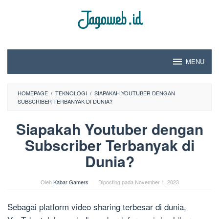
Loncat
ke
konten
MENU
HOMEPAGE
/
TEKNOLOGI
/
SIAPAKAH YOUTUBER DENGAN
SUBSCRIBER TERBANYAK DI DUNIA?
Siapakah Youtuber dengan
Subscriber Terbanyak di
Dunia?
Oleh
Kabar Gamers
Diposting pada
November 1, 2023
Sebagai platform video sharing terbesar di dunia,