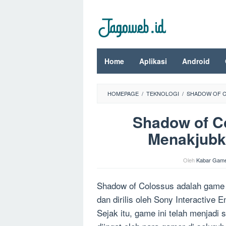
Loncat
ke
konten
Home
Aplikasi
Android
HOMEPAGE
/
TEKNOLOGI
/
SHADOW OF C
Shadow of C
Menakjubka
Oleh
Kabar Gam
Shadow of Colossus adalah game 
dan dirilis oleh Sony Interactive 
Sejak itu, game ini telah menjadi 