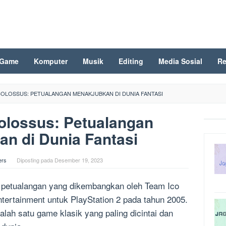
Game
Komputer
Musik
Editing
Media Sosial
Re
OLOSSUS: PETUALANGAN MENAKJUBKAN DI DUNIA FANTASI
olossus: Petualangan
n di Dunia Fantasi
ers
Diposting pada
Desember 19, 2023
petualangan yang dikembangkan oleh Team Ico
Entertainment untuk PlayStation 2 pada tahun 2005.
salah satu game klasik yang paling dicintai dan