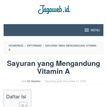
Loncat
ke
konten
MENU
HOMEPAGE
/
INFORMASI
/
SAYURAN YANG MENGANDUNG VITAMIN
A
Sayuran yang Mengandung
Vitamin A
Oleh
Dr Hoshino
Diposting pada
Desember 17, 2023
Daftar Isi