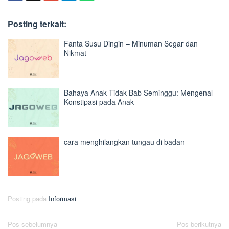
Posting terkait:
Fanta Susu Dingin – Minuman Segar dan
Nikmat
Bahaya Anak Tidak Bab Seminggu: Mengenal
Konstipasi pada Anak
cara menghilangkan tungau di badan
Posting pada
Informasi
Navigasi
Pos sebelumnya
Pos berikutnya