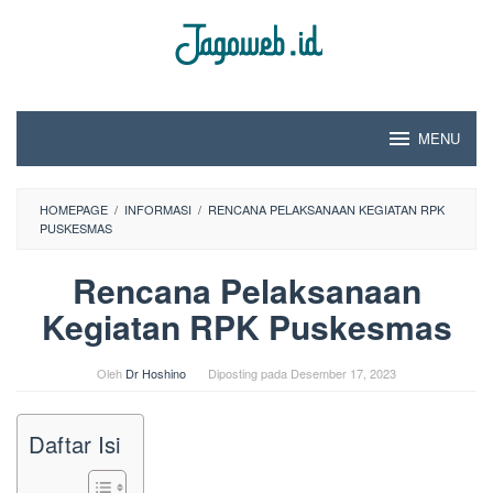
Loncat
ke
konten
MENU
HOMEPAGE
/
INFORMASI
/
RENCANA PELAKSANAAN KEGIATAN RPK
PUSKESMAS
Rencana Pelaksanaan
Kegiatan RPK Puskesmas
Oleh
Dr Hoshino
Diposting pada
Desember 17, 2023
Daftar Isi