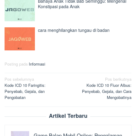
Bahaya Anak Tidak Bab Seminggu: Mengenal
Konstipasi pada Anak
cara menghilangkan tungau di badan
Posting pada
Informasi
Navigasi
Pos sebelumnya
Pos berikutnya
Kode ICD 10 Faringitis:
Kode ICD 10 Fluor Albus:
pos
Penyebab, Gejala, dan
Penyebab, Gejala, dan Cara
Pengobatan
Mengobatinya
Artikel Terbaru
Game Balap Mobil Online: Pengalaman