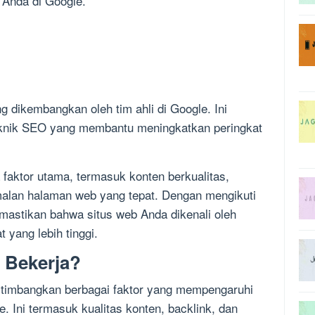
 Anda di Google.
 dikembangkan oleh tim ahli di Google. Ini
teknik SEO yang membantu meningkatkan peringkat
aktor utama, termasuk konten berkualitas,
malan halaman web yang tepat. Dengan mengikuti
astikan bahwa situs web Anda dikenali oleh
yang lebih tinggi.
 Bekerja?
imbangkan berbagai faktor yang mempengaruhi
. Ini termasuk kualitas konten, backlink, dan