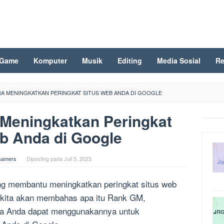
Game
Komputer
Musik
Editing
Media Sosial
Re
RA MENINGKATKAN PERINGKAT SITUS WEB ANDA DI GOOGLE
Meningkatkan Peringkat
b Anda di Google
Gamers
Diposting pada
Juli 5, 2023
g membantu meningkatkan peringkat situs web
i, kita akan membahas apa itu Rank GM,
na Anda dapat menggunakannya untuk