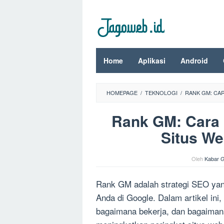
Loncat
ke
konten
Home
Aplikasi
Android
HOMEPAGE
/
TEKNOLOGI
/
RANK GM: CA
Rank GM: Cara 
Situs We
Oleh
Kabar 
Rank GM adalah strategi SEO yan
Anda di Google. Dalam artikel in
bagaimana bekerja, dan bagaima