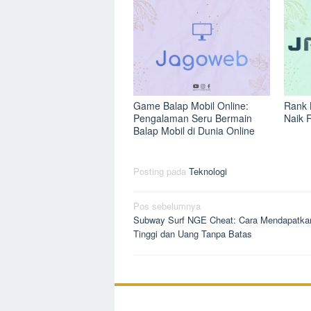
Game Balap Mobil Online:
Rank 
Pengalaman Seru Bermain
Naik 
Balap Mobil di Dunia Online
Posting pada
Teknologi
Navigasi
Pos sebelumnya
Subway Surf NGE Cheat: Cara Mendapatka
pos
Tinggi dan Uang Tanpa Batas