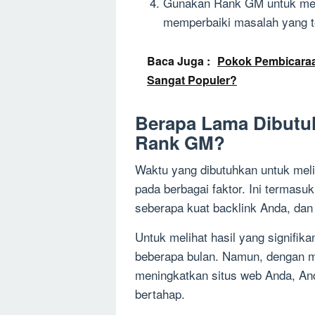
Gunakan Rank GM untuk mem
memperbaiki masalah yang t
Baca Juga :
Pokok Pembicaraa
Sangat Populer?
Berapa Lama Dibutuh
Rank GM?
Waktu yang dibutuhkan untuk meli
pada berbagai faktor. Ini termasuk
seberapa kuat backlink Anda, dan
Untuk melihat hasil yang signifi
beberapa bulan. Namun, dengan m
meningkatkan situs web Anda, An
bertahap.