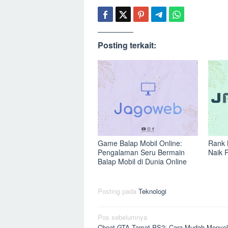
Posting terkait:
Game Balap Mobil Online:
Rank 
Pengalaman Seru Bermain
Naik 
Balap Mobil di Dunia Online
Posting pada
Teknologi
Navigasi
Pos sebelumnya
Cheat GTA Tamat PS2: Cara Mudah Menyel