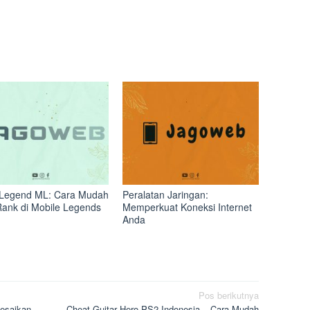
Legend ML: Cara Mudah
Peralatan Jaringan:
Rank di Mobile Legends
Memperkuat Koneksi Internet
Anda
Pos berikutnya
esaikan
Cheat Guitar Hero PS2 Indonesia – Cara Mudah