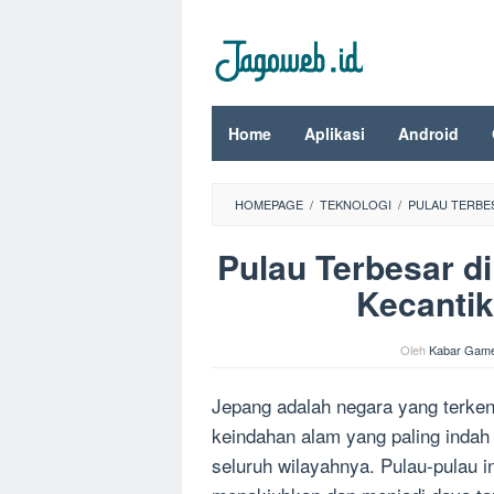
Loncat
ke
konten
Home
Aplikasi
Android
HOMEPAGE
/
TEKNOLOGI
/
PULAU TERBES
Pulau Terbesar di
Kecanti
Oleh
Kabar Gam
Jepang adalah negara yang terken
keindahan alam yang paling indah 
seluruh wilayahnya. Pulau-pulau 