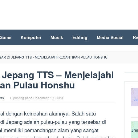
Game
Komputer
Musik
Editing
Media Sosial
Re
AR DI JEPANG TTS - MENJELAJAHI KECANTIKAN PULAU HONSHU
 Jepang TTS – Menjelajahi
kan Pulau Honshu
ers
Diposting pada
Desember 19, 2023
al dengan keindahan alamnya. Salah satu
di Jepang adalah pulau-pulau yang tersebar di
ini memiliki pemandangan alam yang sangat