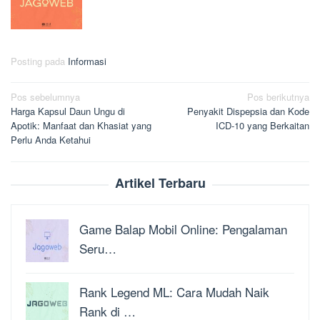
Posting pada
Informasi
Navigasi
Pos sebelumnya
Pos berikutnya
Harga Kapsul Daun Ungu di
Penyakit Dispepsia dan Kode
pos
Apotik: Manfaat dan Khasiat yang
ICD-10 yang Berkaitan
Perlu Anda Ketahui
Artikel Terbaru
Game Balap Mobil Online: Pengalaman
Seru…
Rank Legend ML: Cara Mudah Naik
Rank di …