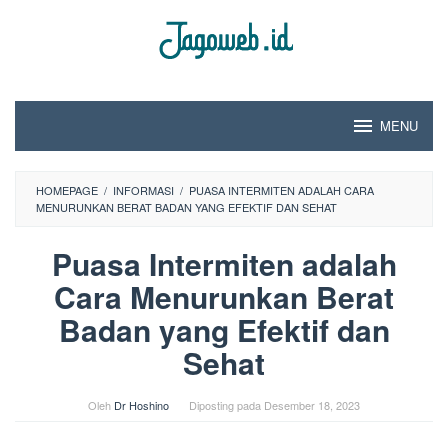
Loncat
ke
konten
MENU
HOMEPAGE
/
INFORMASI
/
PUASA INTERMITEN ADALAH CARA
MENURUNKAN BERAT BADAN YANG EFEKTIF DAN SEHAT
Puasa Intermiten adalah
Cara Menurunkan Berat
Badan yang Efektif dan
Sehat
Oleh
Dr Hoshino
Diposting pada
Desember 18, 2023