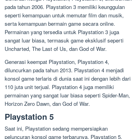
pada tahun 2006. Playstation 3 memiliki keunggulan
seperti kemampuan untuk memutar film dan musik,
serta kemampuan bermain game secara online.
Permainan yang tersedia untuk Playstation 3 juga
sangat luar biasa, termasuk game eksklusif seperti
Uncharted, The Last of Us, dan God of War.
Generasi keempat Playstation, Playstation 4,
diluncurkan pada tahun 2013. Playstation 4 menjadi
konsol game terlaris di dunia saat ini dengan lebih dari
110 juta unit terjual. Playstation 4 juga memiliki
permainan yang sangat luar biasa seperti Spider-Man,
Horizon Zero Dawn, dan God of War.
Playstation 5
Saat ini, Playstation sedang mempersiapkan
peluncuran konsol game terbarunya, Playstation 5.