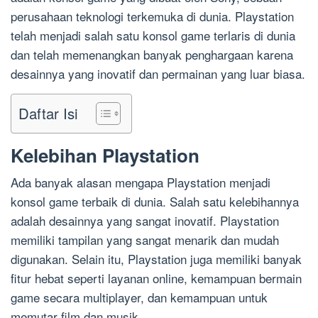
perusahaan teknologi terkemuka di dunia. Playstation
telah menjadi salah satu konsol game terlaris di dunia
dan telah memenangkan banyak penghargaan karena
desainnya yang inovatif dan permainan yang luar biasa.
Daftar Isi
Kelebihan Playstation
Ada banyak alasan mengapa Playstation menjadi
konsol game terbaik di dunia. Salah satu kelebihannya
adalah desainnya yang sangat inovatif. Playstation
memiliki tampilan yang sangat menarik dan mudah
digunakan. Selain itu, Playstation juga memiliki banyak
fitur hebat seperti layanan online, kemampuan bermain
game secara multiplayer, dan kemampuan untuk
memutar film dan musik.