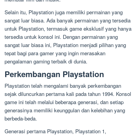
Selain itu, Playstation juga memiliki permainan yang
sangat luar biasa. Ada banyak permainan yang tersedia
untuk Playstation, termasuk game eksklusif yang hanya
tersedia untuk konsol ini. Dengan permainan yang
sangat luar biasa ini, Playstation menjadi pilihan yang
tepat bagi para gamer yang ingin merasakan
pengalaman gaming terbaik di dunia.
Perkembangan Playstation
Playstation telah mengalami banyak perkembangan
sejak diluncurkan pertama kali pada tahun 1994. Konsol
game ini telah melalui beberapa generasi, dan setiap
generasinya memiliki keunggulan dan kelebihan yang
berbeda-beda.
Generasi pertama Playstation, Playstation 1,