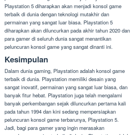
Playstation 5 diharapkan akan menjadi konsol game
terbaik di dunia dengan teknologi mutakhir dan
permainan yang sangat luar biasa. Playstation 5
diharapkan akan diluncurkan pada akhir tahun 2020 dan
para gamer di seluruh dunia sangat menantikan
peluncuran konsol game yang sangat dinanti ini.
Kesimpulan
Dalam dunia gaming, Playstation adalah konsol game
terbaik di dunia. Playstation memiliki desain yang
sangat inovatif, permainan yang sangat luar biasa, dan
banyak fitur hebat. Playstation juga telah mengalami
banyak perkembangan sejak diluncurkan pertama kali
pada tahun 1994 dan kini sedang mempersiapkan
peluncuran konsol game terbarunya, Playstation 5.
Jadi, bagi para gamer yang ingin merasakan