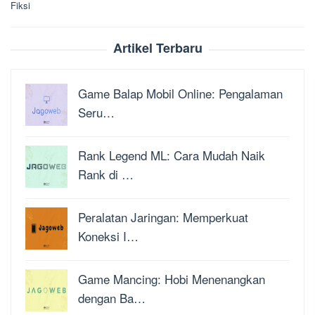
Fiksi
Artikel Terbaru
Game Balap Mobil Online: Pengalaman
Seru…
Rank Legend ML: Cara Mudah Naik
Rank di …
Peralatan Jaringan: Memperkuat
Koneksi I…
Game Mancing: Hobi Menenangkan
dengan Ba…