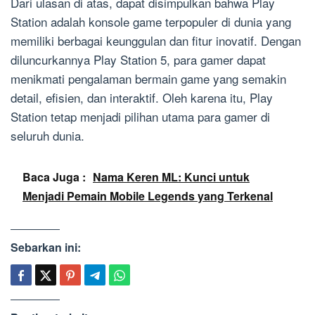
Dari ulasan di atas, dapat disimpulkan bahwa Play
Station adalah konsole game terpopuler di dunia yang
memiliki berbagai keunggulan dan fitur inovatif. Dengan
diluncurkannya Play Station 5, para gamer dapat
menikmati pengalaman bermain game yang semakin
detail, efisien, dan interaktif. Oleh karena itu, Play
Station tetap menjadi pilihan utama para gamer di
seluruh dunia.
Baca Juga :
Nama Keren ML: Kunci untuk
Menjadi Pemain Mobile Legends yang Terkenal
Sebarkan ini: