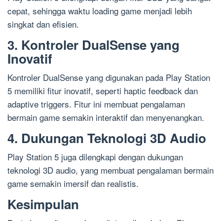
cepat, sehingga waktu loading game menjadi lebih
singkat dan efisien.
3. Kontroler DualSense yang
Inovatif
Kontroler DualSense yang digunakan pada Play Station
5 memiliki fitur inovatif, seperti haptic feedback dan
adaptive triggers. Fitur ini membuat pengalaman
bermain game semakin interaktif dan menyenangkan.
4. Dukungan Teknologi 3D Audio
Play Station 5 juga dilengkapi dengan dukungan
teknologi 3D audio, yang membuat pengalaman bermain
game semakin imersif dan realistis.
Kesimpulan