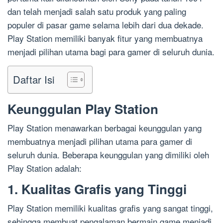
dan telah menjadi salah satu produk yang paling
populer di pasar game selama lebih dari dua dekade.
Play Station memiliki banyak fitur yang membuatnya
menjadi pilihan utama bagi para gamer di seluruh dunia.
Daftar Isi
Keunggulan Play Station
Play Station menawarkan berbagai keunggulan yang
membuatnya menjadi pilihan utama para gamer di
seluruh dunia. Beberapa keunggulan yang dimiliki oleh
Play Station adalah:
1. Kualitas Grafis yang Tinggi
Play Station memiliki kualitas grafis yang sangat tinggi,
sehingga membuat pengalaman bermain game menjadi