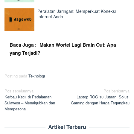
Peralatan Jaringan: Memperkuat Koneksi
Internet Anda
Baca Juga :
Makan Wortel Lagi Brain Out: Apa
yang Terjadi?
Posting pada
Teknologi
Navigasi
Pos sebelumnya
Pos berikutnya
Kerbau Kecil di Pedalaman
Laptop ROG 10 Jutaan: Solusi
pos
Sulawesi – Menakjubkan dan
Gaming dengan Harga Terjangkau
Mempesona
Artikel Terbaru