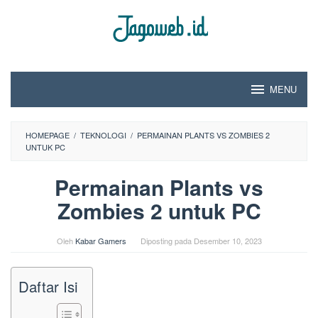
Loncat
ke
konten
MENU
HOMEPAGE
/
TEKNOLOGI
/
PERMAINAN PLANTS VS ZOMBIES 2
UNTUK PC
Permainan Plants vs
Zombies 2 untuk PC
Oleh
Kabar Gamers
Diposting pada
Desember 10, 2023
Daftar Isi