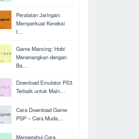
Peralatan Jaringan:
Memperkuat Koneksi
I…
Game Mancing: Hobi
Menenangkan dengan
Ba…
Download Emulator PS3
Terbaik untuk Main…
Cara Download Game
PSP – Cara Muda…
Mengetahui Cara