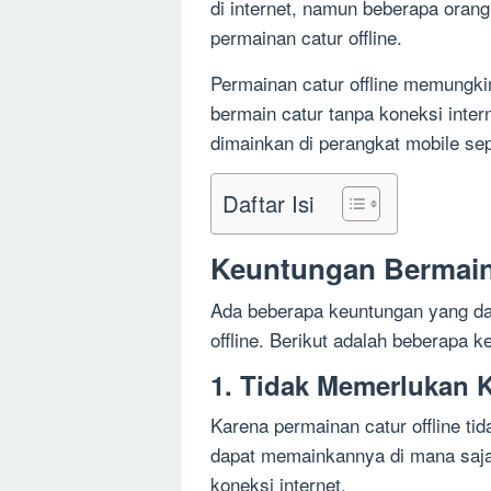
di internet, namun beberapa oran
permainan catur offline.
Permainan catur offline memung
bermain catur tanpa koneksi intern
dimainkan di perangkat mobile sep
Daftar Isi
Keuntungan Bermain 
Ada beberapa keuntungan yang dap
offline. Berikut adalah beberapa k
1. Tidak Memerlukan K
Karena permainan catur offline t
dapat memainkannya di mana saja 
koneksi internet.