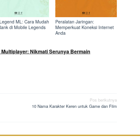
Legend ML: Cara Mudah
Peralatan Jaringan:
Rank di Mobile Legends
Memperkuat Koneksi Internet
Anda
Multiplayer: Nikmati Serunya Bermain
Pos berikutnya
10 Nama Karakter Keren untuk Game dan Film