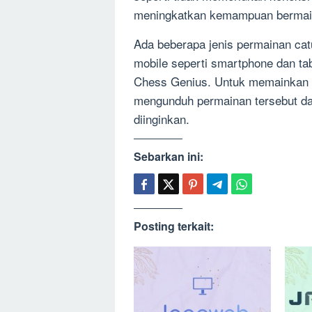
meningkatkan kemampuan bermain
Ada beberapa jenis permainan catu
mobile seperti smartphone dan tab
Chess Genius. Untuk memainkan pe
mengunduh permainan tersebut dari
diinginkan.
Sebarkan ini:
Posting terkait: