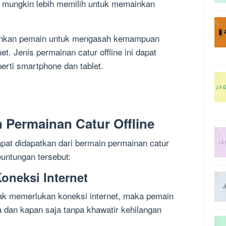
g mungkin lebih memilih untuk memainkan
kinkan pemain untuk mengasah kemampuan
et. Jenis permainan catur offline ini dapat
erti smartphone dan tablet.
Permainan Catur Offline
at didapatkan dari bermain permainan catur
euntungan tersebut:
oneksi Internet
idak memerlukan koneksi internet, maka pemain
dan kapan saja tanpa khawatir kehilangan