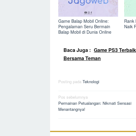
Game Balap Mobil Online:
Rank 
Pengalaman Seru Bermain
Naik 
Balap Mobil di Dunia Online
Baca Juga :
Game PS3 Terbaik 
Bersama Teman
Posting pada
Teknologi
Navigasi
Pos sebelumnya
Permainan Petualangan: Nikmati Sensasi
pos
Menantangnya!