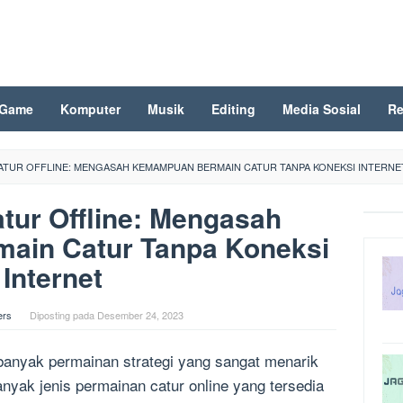
Game
Komputer
Musik
Editing
Media Sosial
Re
ATUR OFFLINE: MENGASAH KEMAMPUAN BERMAIN CATUR TANPA KONEKSI INTERNE
tur Offline: Mengasah
ain Catur Tanpa Koneksi
Internet
ers
Diposting pada
Desember 24, 2023
 banyak permainan strategi yang sangat menarik
nyak jenis permainan catur online yang tersedia