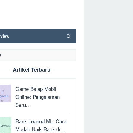
view
T
Artikel Terbaru
Game Balap Mobil
Online: Pengalaman
Seru…
Rank Legend ML: Cara
Mudah Naik Rank di …