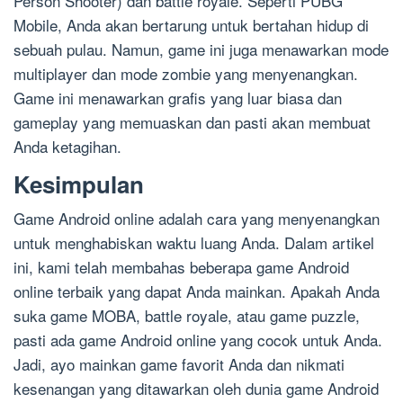
Person Shooter) dan battle royale. Seperti PUBG
Mobile, Anda akan bertarung untuk bertahan hidup di
sebuah pulau. Namun, game ini juga menawarkan mode
multiplayer dan mode zombie yang menyenangkan.
Game ini menawarkan grafis yang luar biasa dan
gameplay yang memuaskan dan pasti akan membuat
Anda ketagihan.
Kesimpulan
Game Android online adalah cara yang menyenangkan
untuk menghabiskan waktu luang Anda. Dalam artikel
ini, kami telah membahas beberapa game Android
online terbaik yang dapat Anda mainkan. Apakah Anda
suka game MOBA, battle royale, atau game puzzle,
pasti ada game Android online yang cocok untuk Anda.
Jadi, ayo mainkan game favorit Anda dan nikmati
kesenangan yang ditawarkan oleh dunia game Android