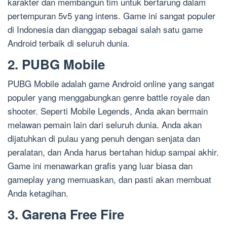
karakter dan membangun tim untuk bertarung dalam
pertempuran 5v5 yang intens. Game ini sangat populer
di Indonesia dan dianggap sebagai salah satu game
Android terbaik di seluruh dunia.
2. PUBG Mobile
PUBG Mobile adalah game Android online yang sangat
populer yang menggabungkan genre battle royale dan
shooter. Seperti Mobile Legends, Anda akan bermain
melawan pemain lain dari seluruh dunia. Anda akan
dijatuhkan di pulau yang penuh dengan senjata dan
peralatan, dan Anda harus bertahan hidup sampai akhir.
Game ini menawarkan grafis yang luar biasa dan
gameplay yang memuaskan, dan pasti akan membuat
Anda ketagihan.
3. Garena Free Fire