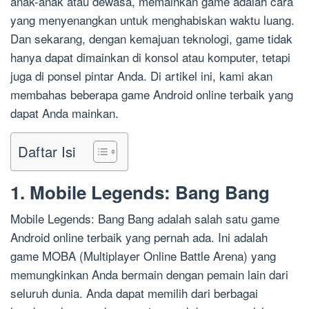
anak-anak atau dewasa, memainkan game adalah cara
yang menyenangkan untuk menghabiskan waktu luang.
Dan sekarang, dengan kemajuan teknologi, game tidak
hanya dapat dimainkan di konsol atau komputer, tetapi
juga di ponsel pintar Anda. Di artikel ini, kami akan
membahas beberapa game Android online terbaik yang
dapat Anda mainkan.
Daftar Isi
1. Mobile Legends: Bang Bang
Mobile Legends: Bang Bang adalah salah satu game
Android online terbaik yang pernah ada. Ini adalah
game MOBA (Multiplayer Online Battle Arena) yang
memungkinkan Anda bermain dengan pemain lain dari
seluruh dunia. Anda dapat memilih dari berbagai