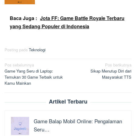
Baca Juga :
Jota FF: Game Battle Royale Terbaru
yang Sedang Populer di Indonesia
Posting pada
Teknologi
Navigasi
Pos sebelumnya
Pos berikutnya
Game Yang Seru di Laptop:
Sikap Menutup Diri dari
pos
Temukan 30 Game Terbaik untuk
Masyarakat TTS
Kamu Mainkan
Artikel Terbaru
Game Balap Mobil Online: Pengalaman
Seru…