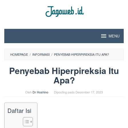
Loncat
ke
konten
MENU
HOMEPAGE
/
INFORMASI
/
PENYEBAB HIPERPIREKSIA ITU APA?
Penyebab Hiperpireksia Itu
Apa?
Oleh
Dr Hoshino
Diposting pada
Desember 17, 2023
Daftar Isi