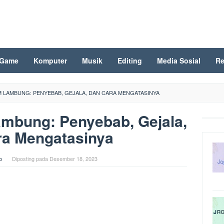
Game
Komputer
Musik
Editing
Media Sosial
Re
M LAMBUNG: PENYEBAB, GEJALA, DAN CARA MENGATASINYA
mbung: Penyebab, Gejala,
ra Mengatasinya
o
Diposting pada
Desember 18, 2023