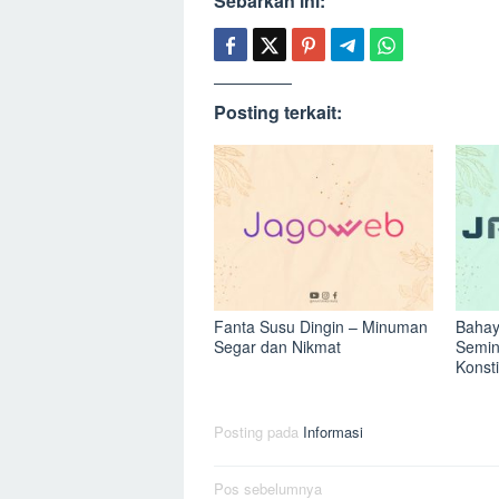
Sebarkan ini:
Posting terkait:
Fanta Susu Dingin – Minuman
Bahay
Segar dan Nikmat
Semin
Konst
Posting pada
Informasi
Navigasi
Pos sebelumnya