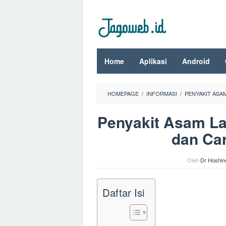
Loncat
ke
konten
Home
Aplikasi
Android
HOMEPAGE
/
INFORMASI
/
PENYAKIT ASA
Penyakit Asam La
dan Ca
Oleh
Dr Hoshin
Daftar Isi