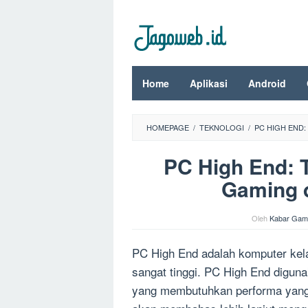
Loncat
ke
konten
Home
Aplikasi
Android
HOMEPAGE
/
TEKNOLOGI
/
PC HIGH END
PC High End: T
Gaming d
Oleh
Kabar Gam
PC High End adalah komputer kela
sangat tinggi. PC High End digun
yang membutuhkan performa yang sa