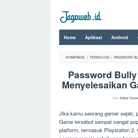
Loncat
ke
konten
Home
Aplikasi
Android
HOMEPAGE
/
TEKNOLOGI
/
PASSWORD BUL
Password Bully
Menyelesaikan Ga
Oleh
Kabar Gam
Jika kamu seorang gamer sejati, p
Game tersebut sempat sangat popul
platform, termasuk Playstation 2