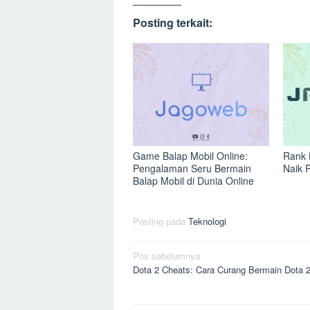
Posting terkait:
Game Balap Mobil Online:
Rank 
Pengalaman Seru Bermain
Naik 
Balap Mobil di Dunia Online
Posting pada
Teknologi
Navigasi
Pos sebelumnya
Dota 2 Cheats: Cara Curang Bermain Dota 
pos