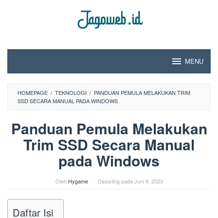
Loncat
ke
konten
MENU
HOMEPAGE
/
TEKNOLOGI
/
PANDUAN PEMULA MELAKUKAN TRIM
SSD SECARA MANUAL PADA WINDOWS
Panduan Pemula Melakukan
Trim SSD Secara Manual
pada Windows
Oleh
Hygame
Diposting pada
Juni 9, 2023
Daftar Isi