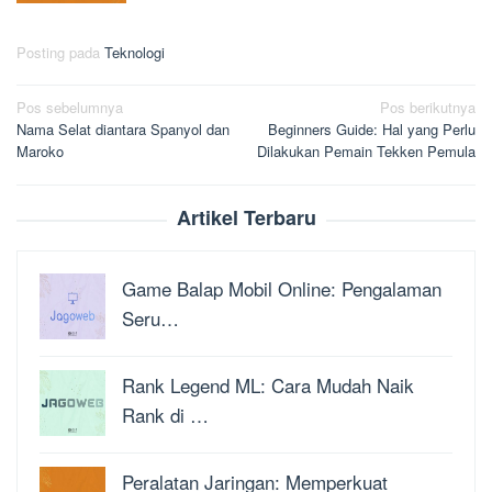
Posting pada
Teknologi
Navigasi
Pos sebelumnya
Pos berikutnya
Nama Selat diantara Spanyol dan
Beginners Guide: Hal yang Perlu
pos
Maroko
Dilakukan Pemain Tekken Pemula
Artikel Terbaru
Game Balap Mobil Online: Pengalaman
Seru…
Rank Legend ML: Cara Mudah Naik
Rank di …
Peralatan Jaringan: Memperkuat