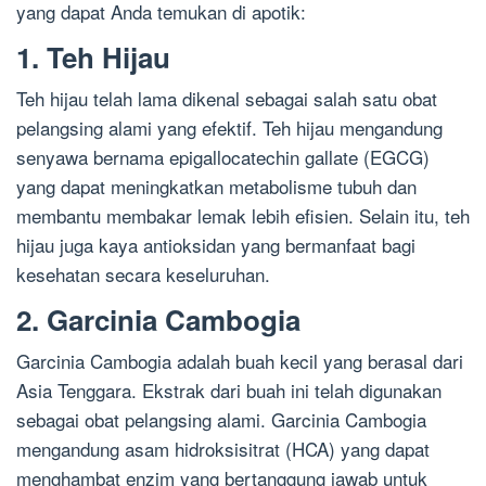
yang dapat Anda temukan di apotik:
1. Teh Hijau
Teh hijau telah lama dikenal sebagai salah satu obat
pelangsing alami yang efektif. Teh hijau mengandung
senyawa bernama epigallocatechin gallate (EGCG)
yang dapat meningkatkan metabolisme tubuh dan
membantu membakar lemak lebih efisien. Selain itu, teh
hijau juga kaya antioksidan yang bermanfaat bagi
kesehatan secara keseluruhan.
2. Garcinia Cambogia
Garcinia Cambogia adalah buah kecil yang berasal dari
Asia Tenggara. Ekstrak dari buah ini telah digunakan
sebagai obat pelangsing alami. Garcinia Cambogia
mengandung asam hidroksisitrat (HCA) yang dapat
menghambat enzim yang bertanggung jawab untuk