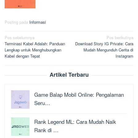
Posting pada
Informasi
Navigasi
Pos sebelumnya
Pos berikutnya
Terminasi Kabel Adalah: Panduan
Download Story IG Private: Cara
pos
Lengkap untuk Menghubungkan
Mudah Mengunduh Cerita di
Kabel dengan Tepat
Instagram
Artikel Terbaru
Game Balap Mobil Online: Pengalaman
Seru…
Rank Legend ML: Cara Mudah Naik
Rank di …