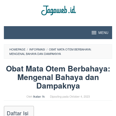
Loncat
ke
konten
MENU
HOMEPAGE
/
INFORMASI
/
OBAT MATA OTEM BERBAHAYA:
MENGENAL BAHAYA DAN DAMPAKNYA
Obat Mata Otem Berbahaya:
Mengenal Bahaya dan
Dampaknya
Oleh
Ikatan 1k
Diposting pada
Oktober 4, 2023
Daftar Isi