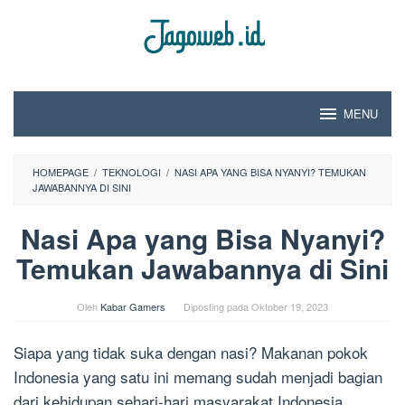
Loncat
ke
konten
MENU
HOMEPAGE
/
TEKNOLOGI
/
NASI APA YANG BISA NYANYI? TEMUKAN
JAWABANNYA DI SINI
Nasi Apa yang Bisa Nyanyi?
Temukan Jawabannya di Sini
Oleh
Kabar Gamers
Diposting pada
Oktober 19, 2023
Siapa yang tidak suka dengan nasi? Makanan pokok
Indonesia yang satu ini memang sudah menjadi bagian
dari kehidupan sehari-hari masyarakat Indonesia.