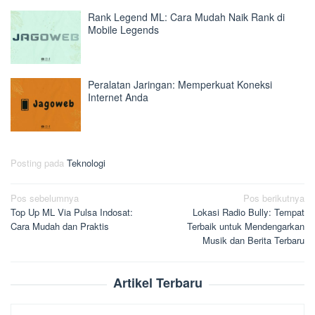
Rank Legend ML: Cara Mudah Naik Rank di
Mobile Legends
Peralatan Jaringan: Memperkuat Koneksi
Internet Anda
Posting pada
Teknologi
Navigasi
Pos sebelumnya
Pos berikutnya
Top Up ML Via Pulsa Indosat:
Lokasi Radio Bully: Tempat
pos
Cara Mudah dan Praktis
Terbaik untuk Mendengarkan
Musik dan Berita Terbaru
Artikel Terbaru