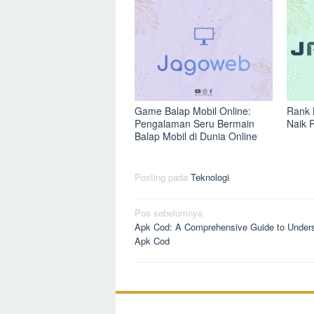
Game Balap Mobil Online:
Rank 
Pengalaman Seru Bermain
Naik 
Balap Mobil di Dunia Online
Posting pada
Teknologi
Navigasi
Pos sebelumnya
Apk Cod: A Comprehensive Guide to Under
pos
Apk Cod