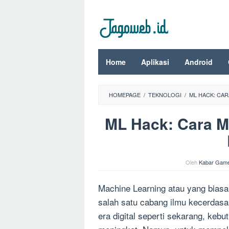
Loncat
ke
konten
Home
Aplikasi
Android
HOMEPAGE
/
TEKNOLOGI
/
ML HACK: CA
ML Hack: Cara 
Oleh
Kabar Gam
Machine Learning atau yang biasa
salah satu cabang ilmu kecerdasa
era digital seperti sekarang, keb