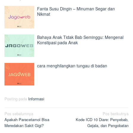
Fanta Susu Dingin – Minuman Segar dan
Nikmat
Bahaya Anak Tidak Bab Seminggu: Mengenal
Konstipasi pada Anak
cara menghilangkan tungau di badan
Posting pada
Informasi
Navigasi
Pos sebelumnya
Pos berikutnya
Apakah Paracetamol Bisa
Kode ICD 10 Diare: Penyebab,
pos
Meredakan Sakit Gigi?
Gejala, dan Pengobatan