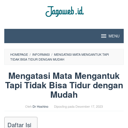
Loncat
ke
konten
MENU
HOMEPAGE
/
INFORMASI
/
MENGATASI MATA MENGANTUK TAPI
TIDAK BISA TIDUR DENGAN MUDAH
Mengatasi Mata Mengantuk
Tapi Tidak Bisa Tidur dengan
Mudah
Oleh
Dr Hoshino
Diposting pada
Desember 17, 2023
Daftar Isi