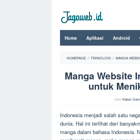
Loncat
ke
konten
Home
Aplikasi
Android
HOMEPAGE
/
TEKNOLOGI
/
MANGA WEBSIT
Manga Website I
untuk Meni
Oleh
Kabar Gam
Indonesia menjadi salah satu neg
dunia. Hal ini terlihat dari bany
manga dalam bahasa Indonesia. N