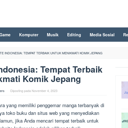
Game
Komputer
Musik
Editing
Media Sosial
Re
E INDONESIA: TEMPAT TERBAIK UNTUK MENIKMATI KOMIK JEPANG
ndonesia: Tempat Terbaik
kmati Komik Jepang
ers
Diposting pada
November 4, 2023
ara yang memiliki penggemar manga terbanyak di
aknya toko buku dan situs web yang menyediakan
amun, jika Anda mencari tempat terbaik untuk