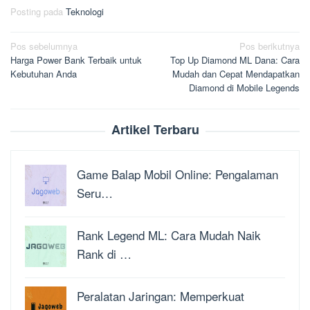
Posting pada
Teknologi
Navigasi
Pos sebelumnya
Pos berikutnya
Harga Power Bank Terbaik untuk
Top Up Diamond ML Dana: Cara
pos
Kebutuhan Anda
Mudah dan Cepat Mendapatkan
Diamond di Mobile Legends
Artikel Terbaru
Game Balap Mobil Online: Pengalaman
Seru…
Rank Legend ML: Cara Mudah Naik
Rank di …
Peralatan Jaringan: Memperkuat