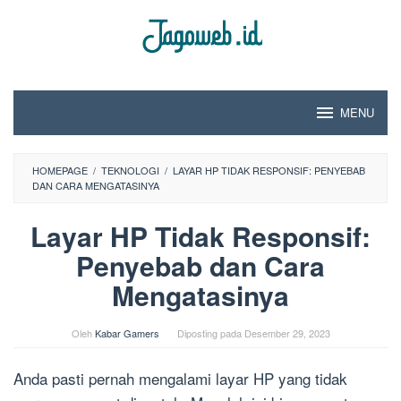
Loncat
ke
konten
MENU
HOMEPAGE
/
TEKNOLOGI
/
LAYAR HP TIDAK RESPONSIF: PENYEBAB
DAN CARA MENGATASINYA
Layar HP Tidak Responsif:
Penyebab dan Cara
Mengatasinya
Oleh
Kabar Gamers
Diposting pada
Desember 29, 2023
Anda pasti pernah mengalami layar HP yang tidak