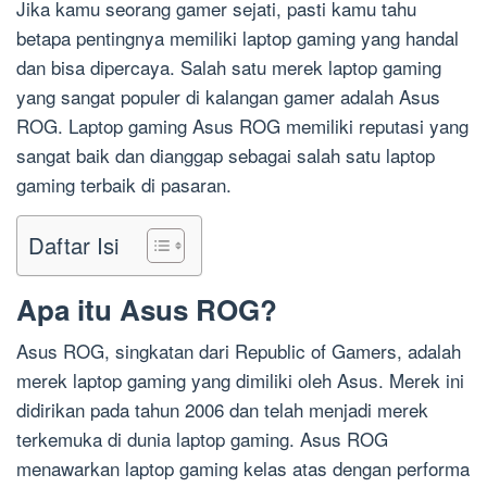
Jika kamu seorang gamer sejati, pasti kamu tahu
betapa pentingnya memiliki laptop gaming yang handal
dan bisa dipercaya. Salah satu merek laptop gaming
yang sangat populer di kalangan gamer adalah Asus
ROG. Laptop gaming Asus ROG memiliki reputasi yang
sangat baik dan dianggap sebagai salah satu laptop
gaming terbaik di pasaran.
Daftar Isi
Apa itu Asus ROG?
Asus ROG, singkatan dari Republic of Gamers, adalah
merek laptop gaming yang dimiliki oleh Asus. Merek ini
didirikan pada tahun 2006 dan telah menjadi merek
terkemuka di dunia laptop gaming. Asus ROG
menawarkan laptop gaming kelas atas dengan performa