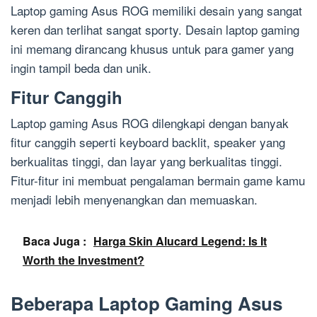
Laptop gaming Asus ROG memiliki desain yang sangat
keren dan terlihat sangat sporty. Desain laptop gaming
ini memang dirancang khusus untuk para gamer yang
ingin tampil beda dan unik.
Fitur Canggih
Laptop gaming Asus ROG dilengkapi dengan banyak
fitur canggih seperti keyboard backlit, speaker yang
berkualitas tinggi, dan layar yang berkualitas tinggi.
Fitur-fitur ini membuat pengalaman bermain game kamu
menjadi lebih menyenangkan dan memuaskan.
Baca Juga :
Harga Skin Alucard Legend: Is It
Worth the Investment?
Beberapa Laptop Gaming Asus