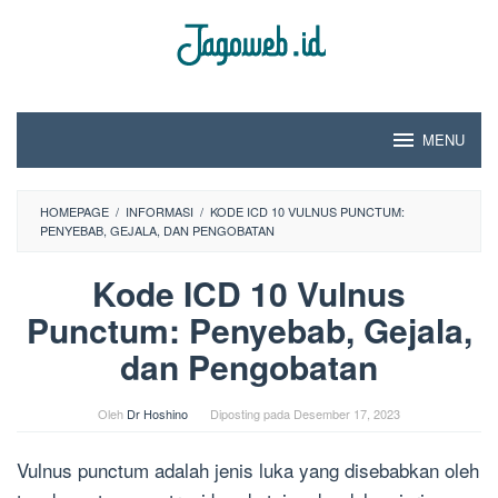
Loncat
ke
konten
MENU
HOMEPAGE
/
INFORMASI
/
KODE ICD 10 VULNUS PUNCTUM:
PENYEBAB, GEJALA, DAN PENGOBATAN
Kode ICD 10 Vulnus
Punctum: Penyebab, Gejala,
dan Pengobatan
Oleh
Dr Hoshino
Diposting pada
Desember 17, 2023
Vulnus punctum adalah jenis luka yang disebabkan oleh