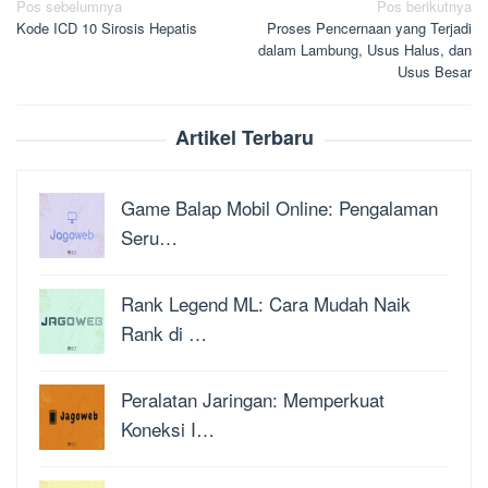
Navigasi
Pos sebelumnya
Pos berikutnya
Kode ICD 10 Sirosis Hepatis
Proses Pencernaan yang Terjadi
pos
dalam Lambung, Usus Halus, dan
Usus Besar
Artikel Terbaru
Game Balap Mobil Online: Pengalaman
Seru…
Rank Legend ML: Cara Mudah Naik
Rank di …
Peralatan Jaringan: Memperkuat
Koneksi I…