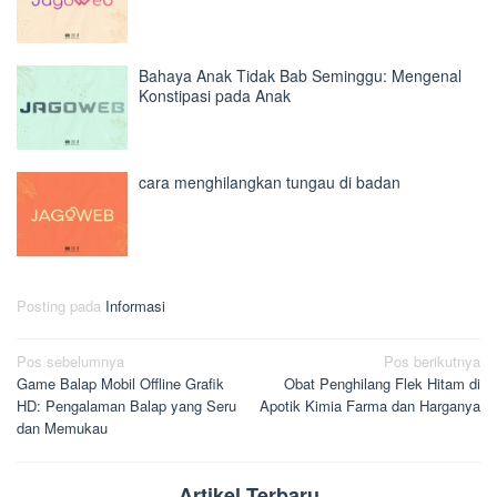
Bahaya Anak Tidak Bab Seminggu: Mengenal
Konstipasi pada Anak
cara menghilangkan tungau di badan
Posting pada
Informasi
Navigasi
Pos sebelumnya
Pos berikutnya
Game Balap Mobil Offline Grafik
Obat Penghilang Flek Hitam di
pos
HD: Pengalaman Balap yang Seru
Apotik Kimia Farma dan Harganya
dan Memukau
Artikel Terbaru