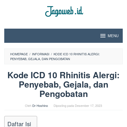
Loncat
ke
konten
MENU
HOMEPAGE
/
INFORMASI
/
KODE ICD 10 RHINITIS ALERGI:
PENYEBAB, GEJALA, DAN PENGOBATAN
Kode ICD 10 Rhinitis Alergi:
Penyebab, Gejala, dan
Pengobatan
Oleh
Dr Hoshino
Diposting pada
Desember 17, 2023
Daftar Isi