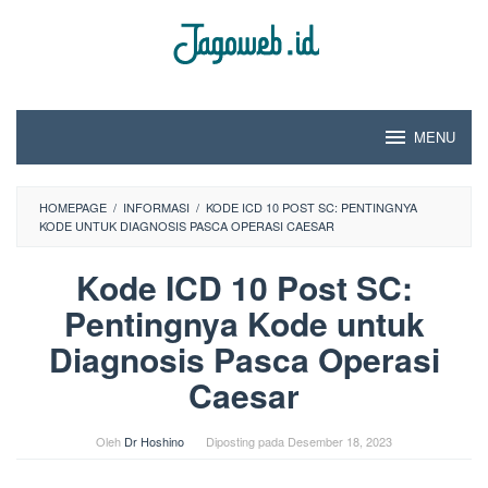
Loncat
ke
konten
MENU
HOMEPAGE
/
INFORMASI
/
KODE ICD 10 POST SC: PENTINGNYA
KODE UNTUK DIAGNOSIS PASCA OPERASI CAESAR
Kode ICD 10 Post SC:
Pentingnya Kode untuk
Diagnosis Pasca Operasi
Caesar
Oleh
Dr Hoshino
Diposting pada
Desember 18, 2023