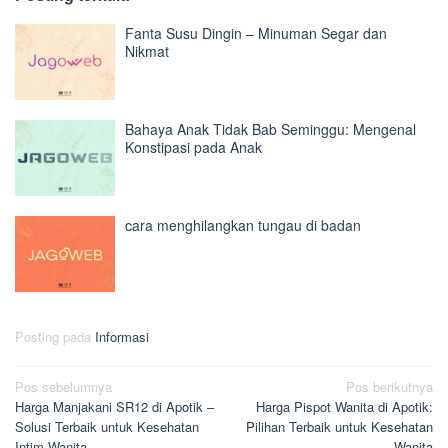
Fanta Susu Dingin – Minuman Segar dan
Nikmat
Bahaya Anak Tidak Bab Seminggu: Mengenal
Konstipasi pada Anak
cara menghilangkan tungau di badan
Posting pada
Informasi
Navigasi
Pos sebelumnya
Pos berikutnya
Harga Manjakani SR12 di Apotik –
Harga Pispot Wanita di Apotik:
pos
Solusi Terbaik untuk Kesehatan
Pilihan Terbaik untuk Kesehatan
Intim Wanita
Wanita