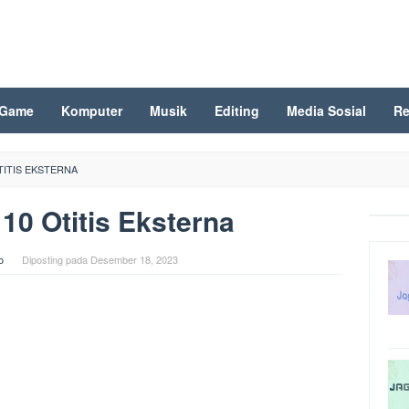
Game
Komputer
Musik
Editing
Media Sosial
Re
TITIS EKSTERNA
10 Otitis Eksterna
o
Diposting pada
Desember 18, 2023