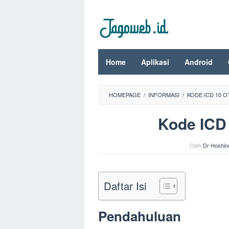
Loncat
ke
konten
Home
Aplikasi
Android
HOMEPAGE
/
INFORMASI
/
KODE ICD 10 O
Kode ICD 
Oleh
Dr Hoshin
Daftar Isi
Pendahuluan