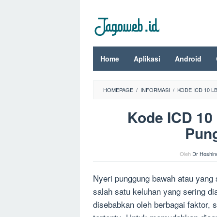
Loncat
ke
konten
Home
Aplikasi
Android
HOMEPAGE
/
INFORMASI
/
KODE ICD 10 
Kode ICD 10 
Pun
Oleh
Dr Hoshin
Nyeri punggung bawah atau yang se
salah satu keluhan yang sering di
disebabkan oleh berbagai faktor, 