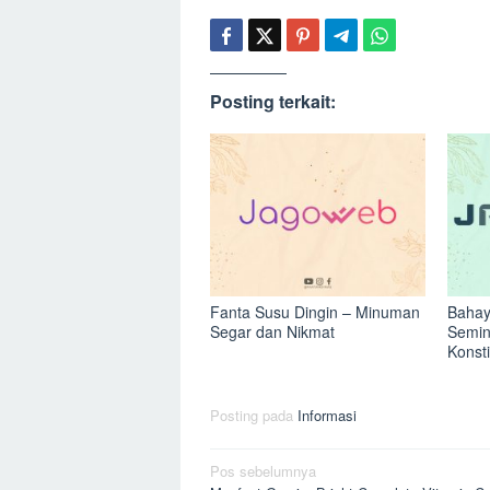
Posting terkait:
Fanta Susu Dingin – Minuman
Bahay
Segar dan Nikmat
Semin
Konst
Posting pada
Informasi
Navigasi
Pos sebelumnya