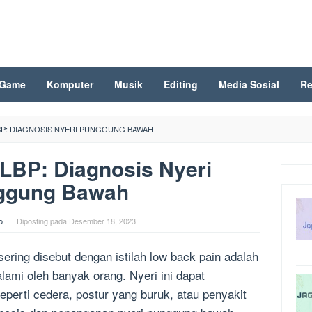
Game
Komputer
Musik
Editing
Media Sosial
Re
LBP: DIAGNOSIS NYERI PUNGGUNG BAWAH
LBP: Diagnosis Nyeri
ggung Bawah
o
Diposting pada
Desember 18, 2023
ring disebut dengan istilah low back pain adalah
alami oleh banyak orang. Nyeri ini dapat
seperti cedera, postur yang buruk, atau penyakit