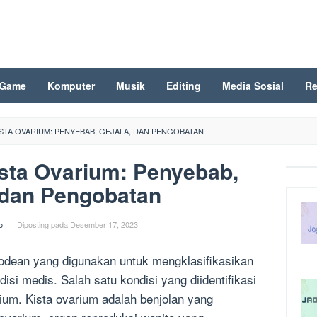
Game
Komputer
Musik
Editing
Media Sosial
Re
ISTA OVARIUM: PENYEBAB, GEJALA, DAN PENGOBATAN
sta Ovarium: Penyebab,
 dan Pengobatan
o
Diposting pada
Desember 17, 2023
odean yang digunakan untuk mengklasifikasikan
si medis. Salah satu kondisi yang diidentifikasi
rium. Kista ovarium adalah benjolan yang