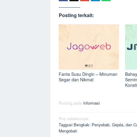
Posting terkait:
Fanta Susu Dingin – Minuman
Bahay
Segar dan Nikmat
Semin
Konst
Posting pada
Informasi
Navigasi
Pos sebelumnya
Taggusi Bengkak: Penyebab, Gejala, dan C
pos
Mengobati