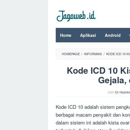
Loncat
ke
konten
Home
Aplikasi
Android
HOMEPAGE
/
INFORMASI
/
KODE ICD 10 K
Kode ICD 10 Ki
Gejala,
Oleh
Dr Hoshin
Kode ICD 10 adalah sistem pengk
berbagai macam penyakit dan kondi
dalam sistem ini adalah kista ova