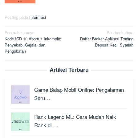
Posting pada
Informasi
Navigasi
Pos sebelumnya
Pos berikutnya
Kode ICD 10 Abortus Inkomplit:
Daftar Broker Aplikasi Trading
pos
Penyebab, Gejala, dan
Deposit Kecil Syariah
Pengobatan
Artikel Terbaru
Game Balap Mobil Online: Pengalaman
Seru…
Rank Legend ML: Cara Mudah Naik
Rank di …