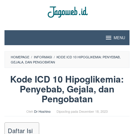
Loncat
ke
konten
MENU
HOMEPAGE
/
INFORMASI
/
KODE ICD 10 HIPOGLIKEMIA: PENYEBAB,
GEJALA, DAN PENGOBATAN
Kode ICD 10 Hipoglikemia:
Penyebab, Gejala, dan
Pengobatan
Oleh
Dr Hoshino
Diposting pada
Desember 18, 2023
Daftar Isi