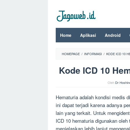
Loncat
ke
konten
Home
Aplikasi
Android
HOMEPAGE
/
INFORMASI
/
KODE ICD 10 
Kode ICD 10 Hem
Oleh
Dr Hoshin
Hematuria adalah kondisi medis di
ini dapat terjadi karena adanya pe
lain yang terkait. Untuk mengiden
ICD 10 hematuria digunakan oleh t
menjelaskan lebih lanjut mengena