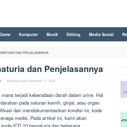
Game
Komputer
Musik
Editing
Media Sosial
Re
HEMATURIA DAN PENJELASANNYA
aturia dan Penjelasannya
o
Diposting pada
Desember 17, 2023
 mana terjadi keberadaan darah dalam urine. Hal
rdarahan pada saluran kemih, ginjal, atau organ
tifikasi dan mendokumentasikan kondisi ini, kode
enaga medis. Pada artikel ini, kami akan
i kode ICD 10 hematuria dan beberapa