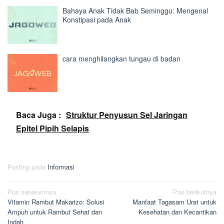
Bahaya Anak Tidak Bab Seminggu: Mengenal
Konstipasi pada Anak
cara menghilangkan tungau di badan
Baca Juga :
Struktur Penyusun Sel Jaringan
Epitel Pipih Selapis
Posting pada
Informasi
Navigasi
Pos sebelumnya
Pos berikutnya
Vitamin Rambut Makarizo: Solusi
Manfaat Tagasam Urat untuk
pos
Ampuh untuk Rambut Sehat dan
Kesehatan dan Kecantikan
Indah