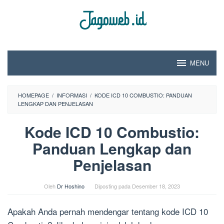
Loncat
ke
konten
MENU
HOMEPAGE
/
INFORMASI
/
KODE ICD 10 COMBUSTIO: PANDUAN
LENGKAP DAN PENJELASAN
Kode ICD 10 Combustio:
Panduan Lengkap dan
Penjelasan
Oleh
Dr Hoshino
Diposting pada
Desember 18, 2023
Apakah Anda pernah mendengar tentang kode ICD 10