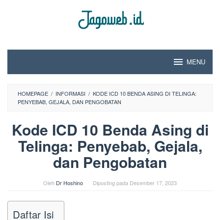
Loncat
ke
konten
MENU
HOMEPAGE
/
INFORMASI
/
KODE ICD 10 BENDA ASING DI TELINGA:
PENYEBAB, GEJALA, DAN PENGOBATAN
Kode ICD 10 Benda Asing di
Telinga: Penyebab, Gejala,
dan Pengobatan
Oleh
Dr Hoshino
Diposting pada
Desember 17, 2023
Daftar Isi