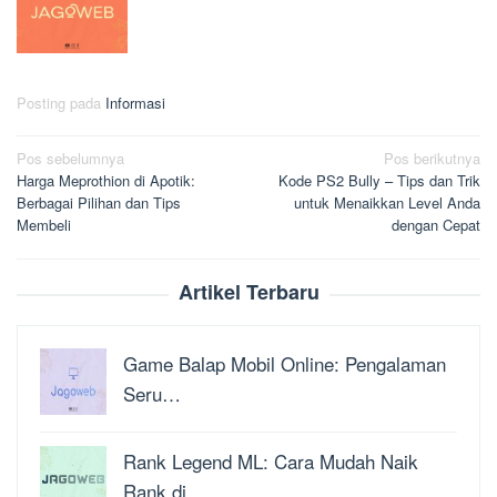
Posting pada
Informasi
Navigasi
Pos sebelumnya
Pos berikutnya
Harga Meprothion di Apotik:
Kode PS2 Bully – Tips dan Trik
pos
Berbagai Pilihan dan Tips
untuk Menaikkan Level Anda
Membeli
dengan Cepat
Artikel Terbaru
Game Balap Mobil Online: Pengalaman
Seru…
Rank Legend ML: Cara Mudah Naik
Rank di …