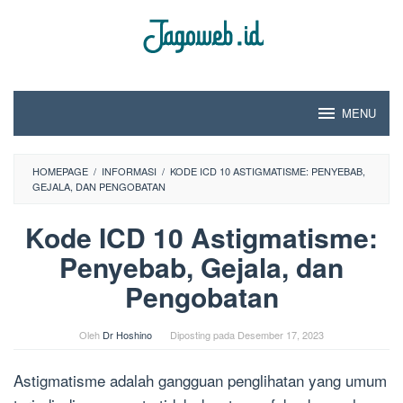
Loncat
ke
konten
MENU
HOMEPAGE
/
INFORMASI
/
KODE ICD 10 ASTIGMATISME: PENYEBAB,
GEJALA, DAN PENGOBATAN
Kode ICD 10 Astigmatisme:
Penyebab, Gejala, dan
Pengobatan
Oleh
Dr Hoshino
Diposting pada
Desember 17, 2023
Astigmatisme adalah gangguan penglihatan yang umum