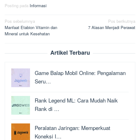
Posting pada
Informasi
Navigasi
Pos sebelumnya
Pos berikutnya
Manfaat Etabion Vitamin dan
7 Alasan Menjadi Perawat
pos
Mineral untuk Kesehatan
Artikel Terbaru
Game Balap Mobil Online: Pengalaman
Seru…
Rank Legend ML: Cara Mudah Naik
Rank di …
Peralatan Jaringan: Memperkuat
Koneksi I…