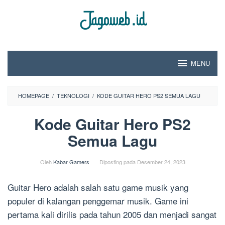
Loncat
ke
konten
MENU
HOMEPAGE
/
TEKNOLOGI
/
KODE GUITAR HERO PS2 SEMUA LAGU
Kode Guitar Hero PS2
Semua Lagu
Oleh
Kabar Gamers
Diposting pada
Desember 24, 2023
Guitar Hero adalah salah satu game musik yang
populer di kalangan penggemar musik. Game ini
pertama kali dirilis pada tahun 2005 dan menjadi sangat