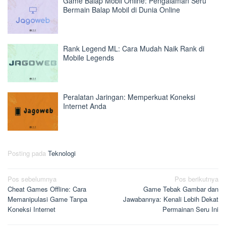
Game Balap Mobil Online: Pengalaman Seru
Bermain Balap Mobil di Dunia Online
Rank Legend ML: Cara Mudah Naik Rank di
Mobile Legends
Peralatan Jaringan: Memperkuat Koneksi
Internet Anda
Posting pada
Teknologi
Navigasi
Pos sebelumnya
Pos berikutnya
Cheat Games Offline: Cara
Game Tebak Gambar dan
pos
Memanipulasi Game Tanpa
Jawabannya: Kenali Lebih Dekat
Koneksi Internet
Permainan Seru Ini