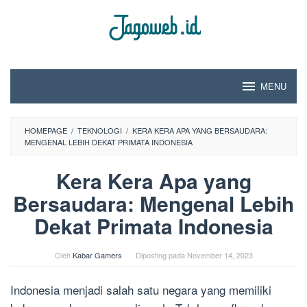
Loncat
ke
konten
MENU
HOMEPAGE
/
TEKNOLOGI
/
KERA KERA APA YANG BERSAUDARA:
MENGENAL LEBIH DEKAT PRIMATA INDONESIA
Kera Kera Apa yang
Bersaudara: Mengenal Lebih
Dekat Primata Indonesia
Oleh
Kabar Gamers
Diposting pada
November 14, 2023
Indonesia menjadi salah satu negara yang memiliki