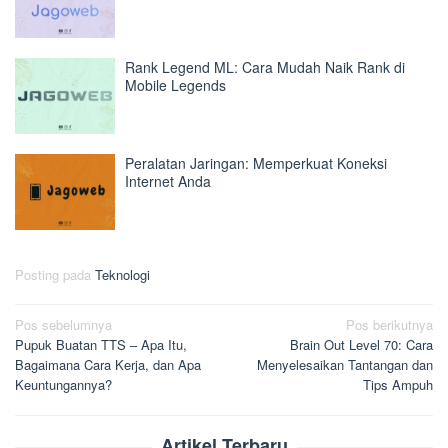
Rank Legend ML: Cara Mudah Naik Rank di
Mobile Legends
Peralatan Jaringan: Memperkuat Koneksi
Internet Anda
Posting pada
Teknologi
Navigasi
Pos sebelumnya
Pos berikutnya
Pupuk Buatan TTS – Apa Itu,
Brain Out Level 70: Cara
pos
Bagaimana Cara Kerja, dan Apa
Menyelesaikan Tantangan dan
Keuntungannya?
Tips Ampuh
Artikel Terbaru