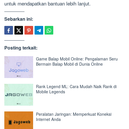
untuk mendapatkan bantuan lebih lanjut.
Sebarkan ini:
Posting terkait:
Game Balap Mobil Online: Pengalaman Seru
Bermain Balap Mobil di Dunia Online
Rank Legend ML: Cara Mudah Naik Rank di
Mobile Legends
Peralatan Jaringan: Memperkuat Koneksi
Internet Anda