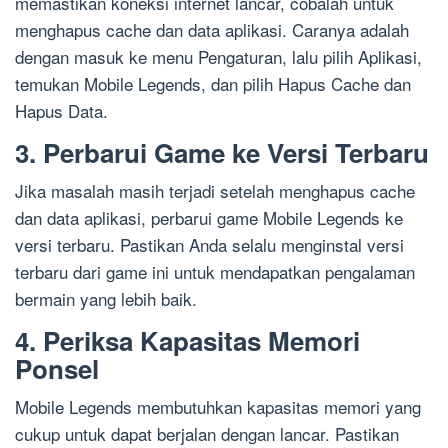
memastikan koneksi internet lancar, cobalah untuk
menghapus cache dan data aplikasi. Caranya adalah
dengan masuk ke menu Pengaturan, lalu pilih Aplikasi,
temukan Mobile Legends, dan pilih Hapus Cache dan
Hapus Data.
3. Perbarui Game ke Versi Terbaru
Jika masalah masih terjadi setelah menghapus cache
dan data aplikasi, perbarui game Mobile Legends ke
versi terbaru. Pastikan Anda selalu menginstal versi
terbaru dari game ini untuk mendapatkan pengalaman
bermain yang lebih baik.
4. Periksa Kapasitas Memori
Ponsel
Mobile Legends membutuhkan kapasitas memori yang
cukup untuk dapat berjalan dengan lancar. Pastikan