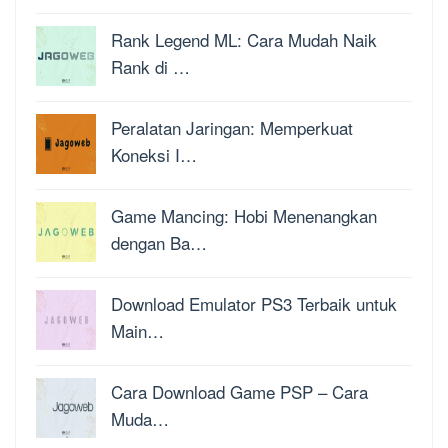
Rank Legend ML: Cara Mudah Naik
Rank di …
Peralatan Jaringan: Memperkuat
Koneksi I…
Game Mancing: Hobi Menenangkan
dengan Ba…
Download Emulator PS3 Terbaik untuk
Main…
Cara Download Game PSP – Cara
Muda…