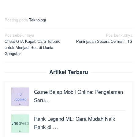
Posting pada
Teknologi
Navigasi
Pos sebelumnya
Pos berikutnya
Cheat GTA Kapal: Cara Terbaik
Peninjauan Secara Cermat TTS
pos
untuk Menjadi Bos di Dunia
Gangster
Artikel Terbaru
Game Balap Mobil Online: Pengalaman
Seru…
Rank Legend ML: Cara Mudah Naik
Rank di …