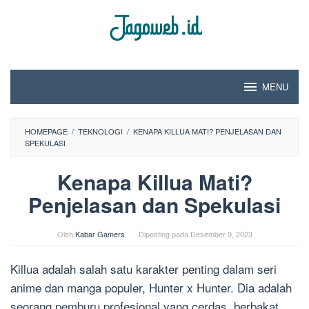
Loncat
ke
konten
MENU
HOMEPAGE
/
TEKNOLOGI
/
KENAPA KILLUA MATI? PENJELASAN DAN
SPEKULASI
Kenapa Killua Mati?
Penjelasan dan Spekulasi
Oleh
Kabar Gamers
Diposting pada
Desember 9, 2023
Killua adalah salah satu karakter penting dalam seri
anime dan manga populer, Hunter x Hunter. Dia adalah
seorang pemburu profesional yang cerdas, berbakat,