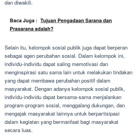
dan diwakili.
Baca Juga :
Tujuan Pengadaan Sarana dan
Prasarana adalah?
Selain itu, kelompok sosial publik juga dapat berperan
sebagai agen perubahan sosial. Dalam kelompok ini,
individu-individu dapat saling memotivasi dan
menginspirasi satu sama lain untuk melakukan tindakan
yang dapat membawa perubahan positif dalam
masyarakat. Dengan adanya kelompok sosial publik,
individu-individu dapat bersama-sama menjalankan
program-program sosial, menggalang dukungan, dan
mengajak masyarakat lainnya untuk berpartisipasi
dalam kegiatan yang bermanfaat bagi masyarakat
secara luas.