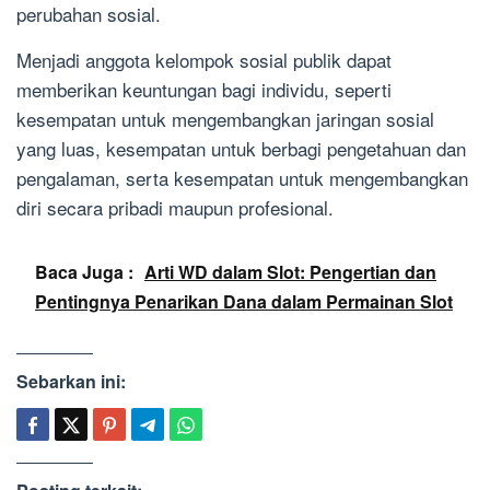
perubahan sosial.
Menjadi anggota kelompok sosial publik dapat
memberikan keuntungan bagi individu, seperti
kesempatan untuk mengembangkan jaringan sosial
yang luas, kesempatan untuk berbagi pengetahuan dan
pengalaman, serta kesempatan untuk mengembangkan
diri secara pribadi maupun profesional.
Baca Juga :
Arti WD dalam Slot: Pengertian dan
Pentingnya Penarikan Dana dalam Permainan Slot
Sebarkan ini: