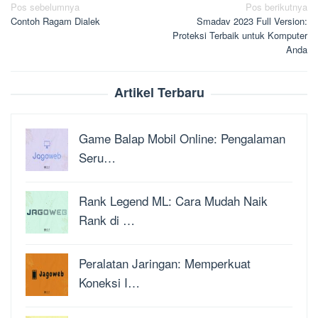
Navigasi
Pos sebelumnya
Pos berikutnya
Contoh Ragam Dialek
Smadav 2023 Full Version:
pos
Proteksi Terbaik untuk Komputer
Anda
Artikel Terbaru
Game Balap Mobil Online: Pengalaman
Seru…
Rank Legend ML: Cara Mudah Naik
Rank di …
Peralatan Jaringan: Memperkuat
Koneksi I…