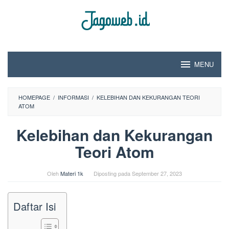
Loncat
ke
konten
MENU
HOMEPAGE
/
INFORMASI
/
KELEBIHAN DAN KEKURANGAN TEORI
ATOM
Kelebihan dan Kekurangan
Teori Atom
Oleh
Materi 1k
Diposting pada
September 27, 2023
Daftar Isi