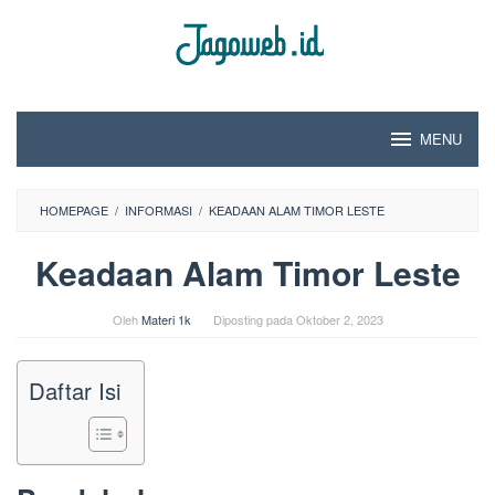
Loncat
ke
konten
MENU
HOMEPAGE
/
INFORMASI
/
KEADAAN ALAM TIMOR LESTE
Keadaan Alam Timor Leste
Oleh
Materi 1k
Diposting pada
Oktober 2, 2023
Daftar Isi