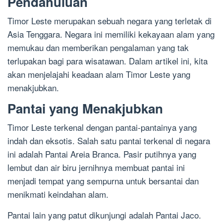
Pendahuluan
Timor Leste merupakan sebuah negara yang terletak di
Asia Tenggara. Negara ini memiliki kekayaan alam yang
memukau dan memberikan pengalaman yang tak
terlupakan bagi para wisatawan. Dalam artikel ini, kita
akan menjelajahi keadaan alam Timor Leste yang
menakjubkan.
Pantai yang Menakjubkan
Timor Leste terkenal dengan pantai-pantainya yang
indah dan eksotis. Salah satu pantai terkenal di negara
ini adalah Pantai Areia Branca. Pasir putihnya yang
lembut dan air biru jernihnya membuat pantai ini
menjadi tempat yang sempurna untuk bersantai dan
menikmati keindahan alam.
Pantai lain yang patut dikunjungi adalah Pantai Jaco.