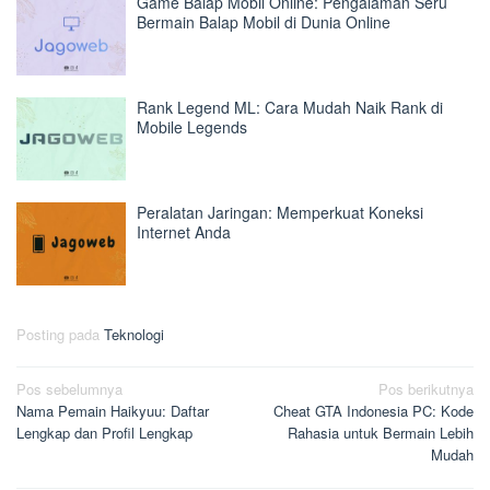
Game Balap Mobil Online: Pengalaman Seru
Bermain Balap Mobil di Dunia Online
Rank Legend ML: Cara Mudah Naik Rank di
Mobile Legends
Peralatan Jaringan: Memperkuat Koneksi
Internet Anda
Posting pada
Teknologi
Navigasi
Pos sebelumnya
Pos berikutnya
Nama Pemain Haikyuu: Daftar
Cheat GTA Indonesia PC: Kode
pos
Lengkap dan Profil Lengkap
Rahasia untuk Bermain Lebih
Mudah