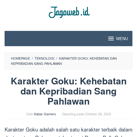
Loncat
ke
konten
MENU
HOMEPAGE
/
TEKNOLOGI
/
KARAKTER GOKU: KEHEBATAN DAN
KEPRIBADIAN SANG PAHLAWAN
Karakter Goku: Kehebatan
dan Kepribadian Sang
Pahlawan
Oleh
Kabar Gamers
Diposting pada
Oktober 26, 2023
Karakter Goku adalah salah satu karakter terbaik dalam