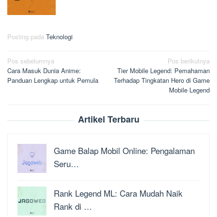
Posting pada
Teknologi
Navigasi
Pos sebelumnya
Pos berikutnya
Cara Masuk Dunia Anime:
Tier Mobile Legend: Pemahaman
pos
Panduan Lengkap untuk Pemula
Terhadap Tingkatan Hero di Game
Mobile Legend
Artikel Terbaru
Game Balap Mobil Online: Pengalaman
Seru…
Rank Legend ML: Cara Mudah Naik
Rank di …