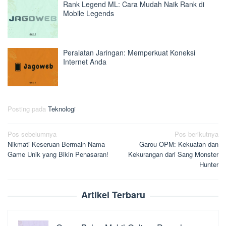
Rank Legend ML: Cara Mudah Naik Rank di
Mobile Legends
Peralatan Jaringan: Memperkuat Koneksi
Internet Anda
Posting pada
Teknologi
Navigasi
Pos sebelumnya
Pos berikutnya
Nikmati Keseruan Bermain Nama
Garou OPM: Kekuatan dan
pos
Game Unik yang Bikin Penasaran!
Kekurangan dari Sang Monster
Hunter
Artikel Terbaru