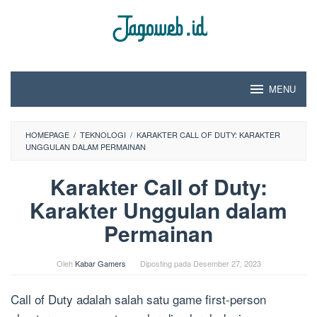
Loncat
ke
konten
MENU
HOMEPAGE
/
TEKNOLOGI
/
KARAKTER CALL OF DUTY: KARAKTER
UNGGULAN DALAM PERMAINAN
Karakter Call of Duty:
Karakter Unggulan dalam
Permainan
Oleh
Kabar Gamers
Diposting pada
Desember 27, 2023
Call of Duty adalah salah satu game first-person