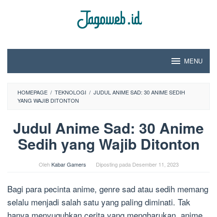
Loncat
ke
konten
MENU
HOMEPAGE
/
TEKNOLOGI
/
JUDUL ANIME SAD: 30 ANIME SEDIH
YANG WAJIB DITONTON
Judul Anime Sad: 30 Anime
Sedih yang Wajib Ditonton
Oleh
Kabar Gamers
Diposting pada
Desember 11, 2023
Bagi para pecinta anime, genre sad atau sedih memang
selalu menjadi salah satu yang paling diminati. Tak
hanya menyuguhkan cerita yang mengharukan, anime