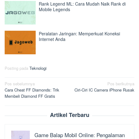
Rank Legend ML: Cara Mudah Naik Rank di
Mobile Legends
Peralatan Jaringan: Memperkuat Koneksi
Internet Anda
Posting pada
Teknologi
Navigasi
Pos sebelumnya
Pos berikutnya
Cara Cheat FF Diamonds: Trik
Ciri-Ciri IC Camera iPhone Rusak
pos
Membeli Diamond FF Gratis
Artikel Terbaru
Game Balap Mobil Online: Pengalaman